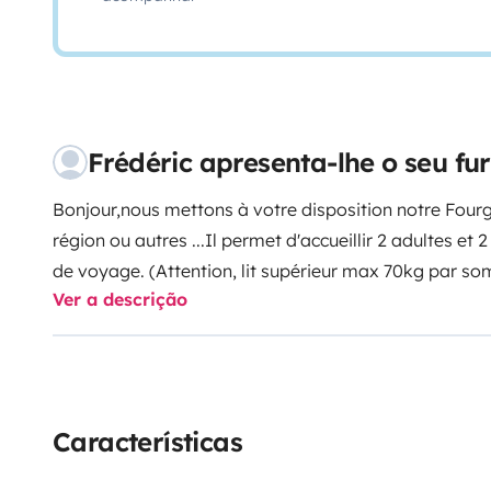
Frédéric apresenta-lhe o seu f
Bonjour,
nous mettons à votre disposition notre Fourgo
région ou autres ...
Il permet d'accueillir 2 adultes et
de voyage. (Attention, lit supérieur max 70kg par so
Ver a descrição
table de pic-nique avec des tabourets
Nous nous feron
fonctionnement du véhicule.
La boîte auto est très agr
s'y fait rapidement !!
Nous sommes basé à proximité d
du fou , d'Angers, Terra Botanica, de Saumur et à 1h30
aurez une place de parking pour laisser votre véhicul
Características
possibilité de transporter de vélo.
Pensez à mettre da
votre souhait de voyage ...
Attention, nous ne souhait