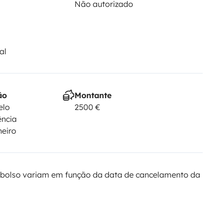
Não autorizado
al
ão
Montante
elo
2500 €
ência
heiro
bolso variam em função da data de cancelamento da