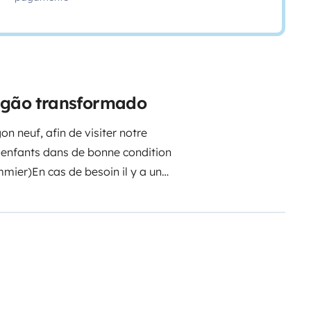
urgão transformado
n neuf, afin de visiter notre
 2 enfants dans de bonne condition
mmier)
En cas de besoin il y a une
s un plaisir de vous expliquer le
éable et simple d'utilisation, on
es châteaux de la Loire, du Puy
 de la cote Altantique.
Vous
e dans notre cours privée.
Pas de
ns votre demande de location
ons pas que notre véhicule sorte