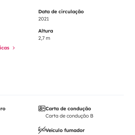
Data de circulação
2021
Altura
2,7 m
ticas
iro
Carta de condução
Carta de condução B
Veículo fumador