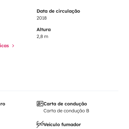
Data de circulação
2018
Altura
2,8 m
ticas
iro
Carta de condução
Carta de condução B
Veículo fumador