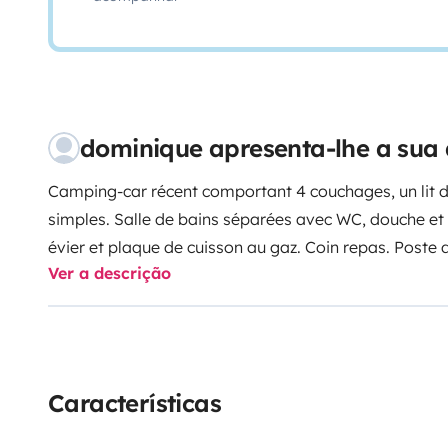
dominique apresenta-lhe a sua
Camping-car récent comportant 4 couchages, un lit do
simples. Salle de bains séparées avec WC, douche et 
évier et plaque de cuisson au gaz. Coin repas. Poste
Ver a descrição
bluethoot, GPS et caméra de recul.
Porte-vélos et so
Características