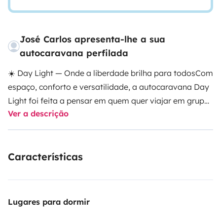
José Carlos apresenta-lhe a sua
autocaravana perfilada
☀️ Day Light — Onde a liberdade brilha para todos
Com
espaço, conforto e versatilidade, a autocaravana Day
Light foi feita a pensar em quem quer viajar em grupo
Ver a descrição
sem abdicar de nada. Ideal para famílias ou amigos,
oferece 5 cintos de segurança e capacidade para
dormir até 5 pessoas, sendo perfeita para grandes
Características
aventuras com quem mais gosta.
Equipada com casa
de banho com duche e sanita, cozinha funcional com
fogão e frigorífico, e zona de descanso confortável, é a
companheira ideal para descobrir o mundo ao seu
Lugares para dormir
ritmo.
🎁 Extras para personalizar a experiência:
• Kit de