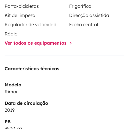
75€
ℹ️
Sábados, domingos e feriados
têm sempre um
Porta-bicicletas
Frigorífico
custo adicional de
40€
devido ao encerramento. Caso
Kit de limpeza
Direcção assistida
o serviço seja solicitado
fora dos horários gratuitos
,
Regulador de velocidade / Cruise Control
Fecho central
acresce ainda a taxa correspondente (
30€, 40€ ou
Rádio
75€
).
🚐 Inclui 200 km por dia
• Quilómetros adicionais:
0,34€/km
Ver todos os equipamentos
Características técnicas
Modelo
Rimor
Data de circulação
2019
PB
3500 kg