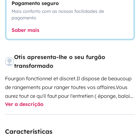
Pagamento seguro
Mais conforto com as nossas facilidades de
pagamento
Saber mais
Otis apresenta-lhe o seu furgão
transformado
Fourgon fonctionnel et discret.Il dispose de beaucoup
de rangements pour ranger toutes vos affaires.Vous
aurez tout ce qu'il faut pour l'entretien ( éponge, balais,
Ver a descrição
produits, etc ... ) et pour cuisiner ( sel, poivre, huile ... ) A
votre disposition, vous aurez : 1 jerricane d'eau de 10l, 1
table d'extérieure avec 2 chaises, 1 porte 3 vélos, 1
Características
panneau solaire portatif de 60w pour recharger vos
appareils, 1 dérouleur de 20m pour le brancher sur le