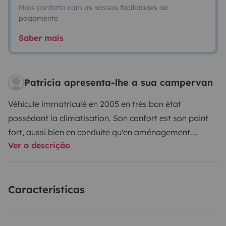
Mais conforto com as nossas facilidades de
pagamento
Saber mais
Patricia apresenta-lhe a sua campervan
Véhicule immatriculé en 2005 en très bon état
possédant la climatisation.
Son confort est son point
fort, aussi bien en conduite qu'en aménagement.
Ver a descrição
Considéré sur autoroute comme un véhicule normal de
moins de 2M de haut .
Características