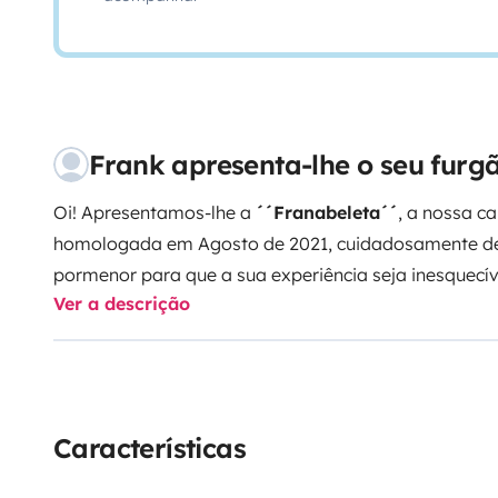
Frank apresenta-lhe o seu furg
Oi! Apresentamos-lhe a
´´Franabeleta´´
, a nossa c
homologada em Agosto de 2021, cuidadosamente d
pormenor para que a sua experiência seja inesquecív
Ver a descrição
A
Franabeleta
é perfeita para todos os tipos de via
(condução fácil e GRANDE capacidade de armazenam
dianteiros giratórios, o que permite um espaço confo
viajantes.
Características
Dispoe:
* Sala interior para 3-4 pessoas