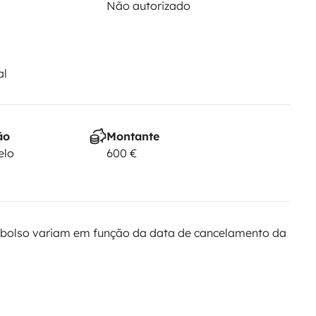
Não autorizado
al
ão
Montante
elo
600 €
bolso variam em função da data de cancelamento da