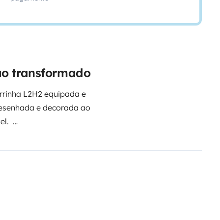
ão transformado
arrinha L2H2 equipada e
esenhada e decorada ao
el.
gens:
cidade
,
praia
ou
montanha
ento). Possui 2 bancos
rtável e confortável para os