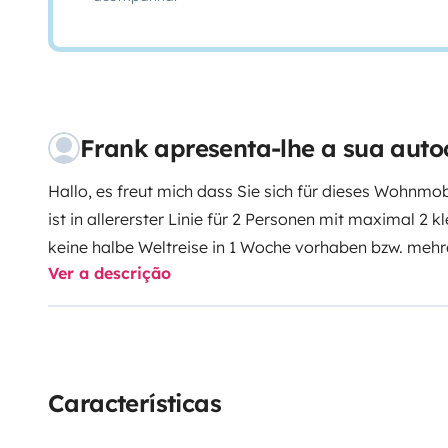
Frank apresenta-lhe a sua auto
Hallo, es freut mich dass Sie sich für dieses Wohnmob
ist in allererster Linie für 2 Personen mit maximal 2 
keine halbe Weltreise in 1 Woche vorhaben bzw. me
Ver a descrição
Wohnmobil fahren. Das Fahrzeug ist die ideale Kombination aus wendigem
Kastenwagen und komfortablen teilintegrierten Wohnmobil. Dank der Euro
ist die Ausstattung top. Die beidseitig zu öffnende G
Zuladung des Wohnmobiles insgesamt beträgt ca. 70
Solaranlage mit einer 100AH Lithium Batterie verbaut
Características
völlig autark macht, vorausgesetzt die Sonne scheint. 
mit 1500W verbaut. Hiermit können Sie E Bikes lade