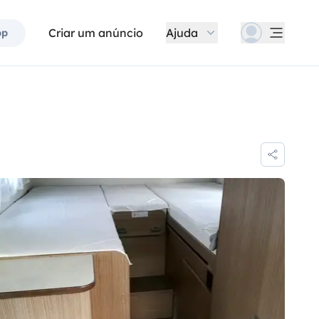
Criar um anúncio
Ajuda
pp