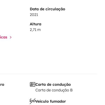
Data de circulação
2021
Altura
2,71 m
ticas
iro
Carta de condução
Carta de condução B
Veículo fumador