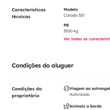
Características 
Modelo
Carado 337
técnicas
PB
3500 kg
Ver todas as caracterís
Condições do aluguer
Condições do 
Viagem ao estrange
Autorizado
proprietário
Animais a bordo