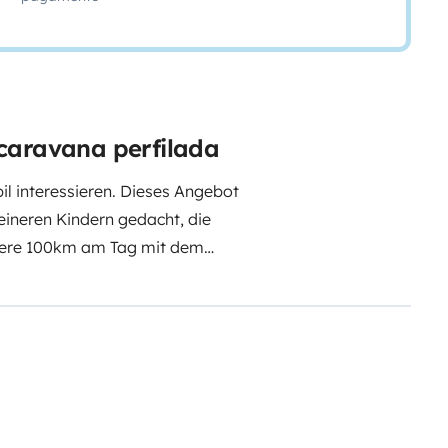
caravana perfilada
il interessieren. Dieses Angebot
kleineren Kindern gedacht, die
hrere 100km am Tag mit dem
pa Edition
arage bietet genügend Platz. Die
0kg. Es ist eine 300Wp
, die einen mehrere Tage lang
Zusätzlich ist ein Wechselrichter
n oder die Kaffeemaschine