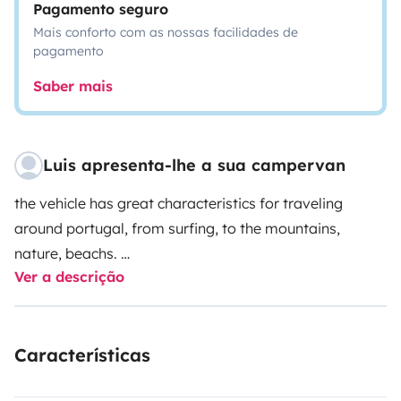
Pagamento seguro
Mais conforto com as nossas facilidades de
pagamento
Saber mais
Luis apresenta-lhe a sua campervan
the vehicle has great characteristics for traveling
around portugal, from surfing, to the mountains,
nature, beachs.
Ver a descrição
Possibility of delivering and receiving at Lisbon airport
in the acord for locatary.
Características