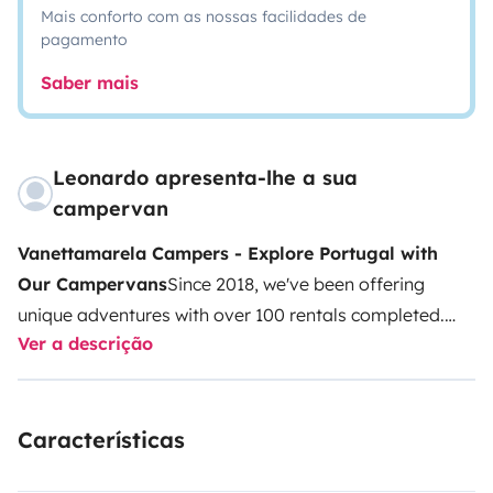
Mais conforto com as nossas facilidades de
pagamento
Saber mais
Leonardo apresenta-lhe a sua
campervan
Vanettamarela Campers - Explore Portugal with
Our Campervans
Since 2018, we've been offering
unique adventures with over 100 rentals completed.
Ver a descrição
Our Nissan Vanette campervans have a vintage charm
that transports you to a simpler time, without
sacrificing modern convenience. The classic design,
Características
vibrant colors, and functionality make these
campervans ideal for exploring Portugal in style.