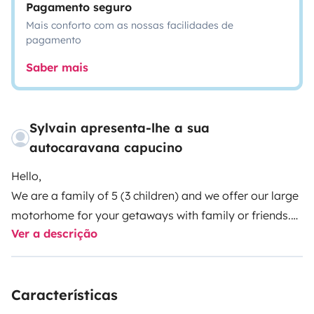
Pagamento seguro
Mais conforto com as nossas facilidades de
pagamento
Saber mais
Sylvain apresenta-lhe a sua
autocaravana capucino
Hello,
We are a family of 5 (3 children) and we offer our large
motorhome for your getaways with family or friends.
Ver a descrição
The motorhome is perfectly maintained and
supervised.
7 berths, 6 places on the road, (Pilote)
Mooveo C7 AEG, 2.3L 130 CV,
Características
Template: L 7m, W 2.2m, H 3.07m.
Reversing camera, Cabin air conditioning, Radio with