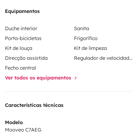
Possibility of leaving your car on a private site during
Equipamentos
your vacation.
Duche interior
Sanita
Porta-bicicletas
Frigorífico
Kit de louça
Kit de limpeza
Direcção assistida
Regulador de velocidade / Cruise Control
Fecho central
Ver todos os equipamentos
Características técnicas
Modelo
Mooveo C7AEG