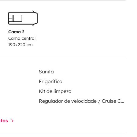
er Nordsee, Ostsee, dem Harz
a.
Cama 2
Cama central
190x220 cm
Sanita
Frigorífico
Kit de limpeza
Regulador de velocidade / Cruise Control
ntos