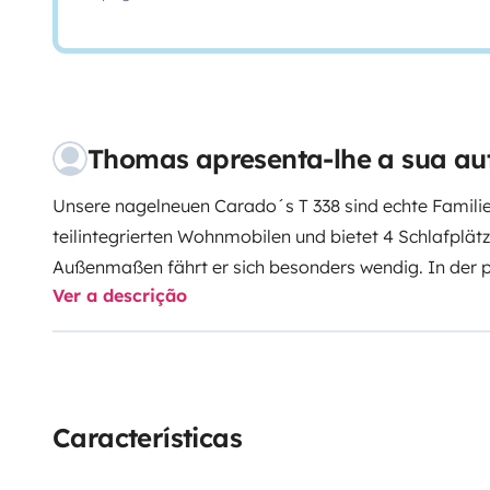
Thomas apresenta-lhe a sua au
Unsere nagelneuen Carado´s T 338 sind echte Famili
teilintegrierten Wohnmobilen und bietet 4 Schlafplät
Außenmaßen fährt er sich besonders wendig.
In der 
Ver a descrição
lassen sich Mahlzeiten gut zubereiten. Der halbhohe K
Oberseite hier zusätzliche Ablagefläche. Der Essbere
gedrehten Sitzen des Fahrerhauses und der Sitzbank
langen Einzelbetten mit Heckbereich lässt sich mit P
Doppelbett für die Eltern erstellen. Das kompakte Ba
Características
Wohnbereich ab. In die große Heckgarage passt da
Zubehör.
Mieten Sie den Carado T 338 und starten Si