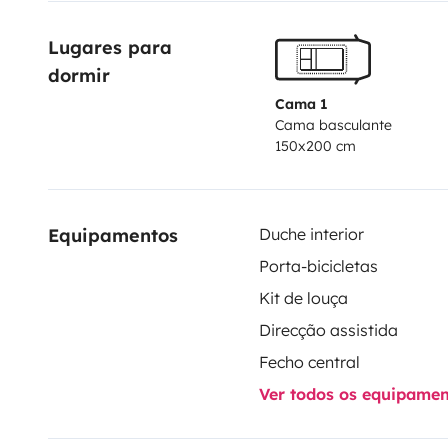
schönes Bundesland, oder in Ihren Traumurlaub an d
Lugares para 
oder an andere schöne Ort in Deutschland und Europ
dormir
Cama 1
Cama basculante
150x200 cm
Equipamentos
Duche interior
Porta-bicicletas
Kit de louça
Direcção assistida
Fecho central
Ver todos os equipame