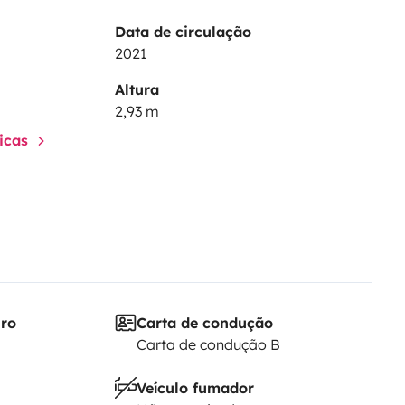
Data de circulação
2021
Altura
2,93 m
ticas
iro
Carta de condução
Carta de condução B
Veículo fumador