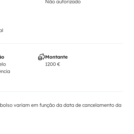
Não autorizado
al
ão
Montante
elo
1200 €
ência
bolso variam em função da data de cancelamento da