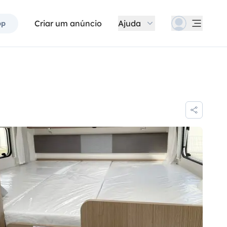
Criar um anúncio
Ajuda
pp