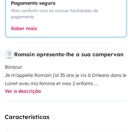
Pagamento seguro
Mais conforto com as nossas facilidades de
pagamento
Saber mais
Romain apresenta-lhe a sua campervan
Bonjour
Je m’appelle Romain j’ai 35 ans je vis à Orleans dans le
Loiret avec ma femme et mes 2 enfants
Ver a descrição
Nous somme heureux propriétaire d’un van depuis l’été
2021 et nous avons de suite adoré ces vacances d’un
Características
style différent de ceux que nous connaissions
Nous avons choisis de vous le proposer à la location