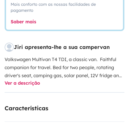
Mais conforto com as nossas facilidades de
pagamento
Saber mais
Jiri apresenta-lhe a sua campervan
Volkswagen Multivan T4 TDI, a classic van. Faithful
companion for travel. Bed for two people, rotating
driver's seat, camping gas, solar panel, 12V fridge and
Ver a descrição
7 seats in total, with consumption between 7-8L /
100km. The van is disinfected with ozone.
Características