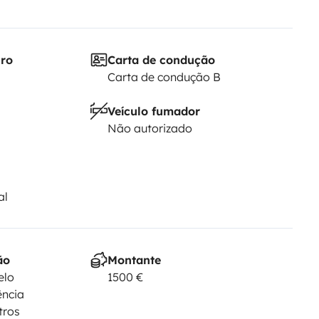
iro
Carta de condução
Carta de condução B
Veículo fumador
Não autorizado
al
ão
Montante
elo
1500 €
ência
tros