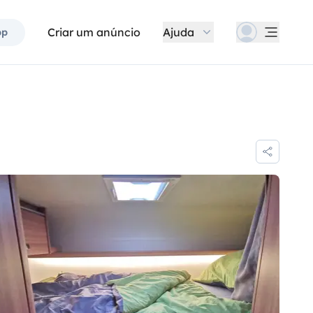
Criar um anúncio
Ajuda
pp