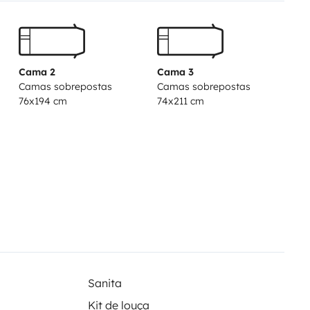
en des eigenen PKW auf
e Toilettenchemie und 2
ringe Eigengewicht ergibt sich
sönliches Gepäck und Passagiere
Cama 2
Cama 3
Camas sobrepostas
Camas sobrepostas
arf aus versicherungstechnischen
76x194 cm
74x211 cm
en. Es wird keine andere Art der
Sanita
Kit de louça