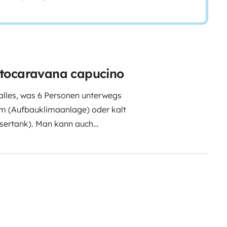
utocaravana capucino
les, was 6 Personen unterwegs
rm (Aufbauklimaanlage) oder kalt
sertank). Man kann auch
ven bietet Platz für 2
 im Heck ist auch für Erwachsene
Doppelbett umgebaut werden.
hieber separiert werden. Das
 eine riesige Heckgarage für 2-3
nktgurte in Fahrtrichtung: davon
wei Beckengurte gegen die