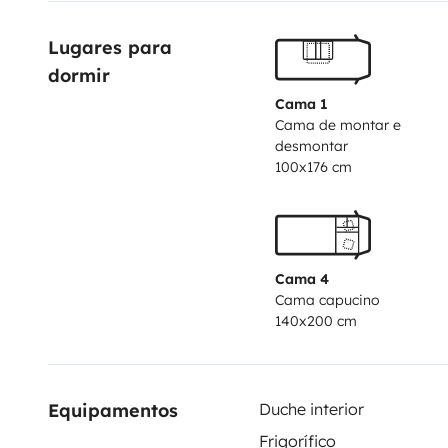
Fahrtrichtung.
Anlieferung bis 100 km möglich. Park
Lugares para 
abgeschlossenem Grundstück auch möglich.
Inklusiv
dormir
Alugasflaschen.
Durch die kompakten Maße und das ge
eine hohe Zuladung von ca. 500 kg, verteilt auf per
Cama 1
Cama de montar e
inklusive Fahrer.
Hinweis zur Zahlung: Die Bezahlung d
desmontar
Gründen nur per Überweisung oder Kreditkarte erfolg
100x176 cm
Bezahlung akzeptiert.
Cama 4
Cama capucino
140x200 cm
Equipamentos
Duche interior
Frigorífico