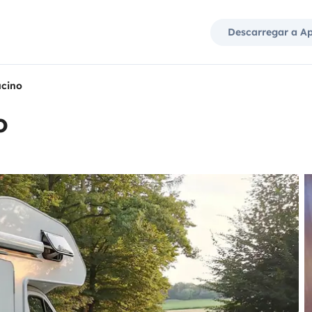
Descarregar a A
cino
o