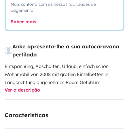
Mais conforto com as nossas facilidades de
pagamento
Saber mais
Anke apresenta-lhe a sua autocaravana
perfilada
Entspannung, Abschalten, Urlaub, einfach schön
Wohnmobil von 2008 mit großen Einzelbetten in
Längsrichtung angenehmes Raum Gefühl im
Ver a descrição
Schlafraum oder im großem abgetrennten Badbereich
angenehmer Ess- /Wohnbereich zum Verweilen oder
Fernsehen.
Características
Ideal für 2 Personen.
Das WoMo hat eine Anhängerkupplung. Also Hänger