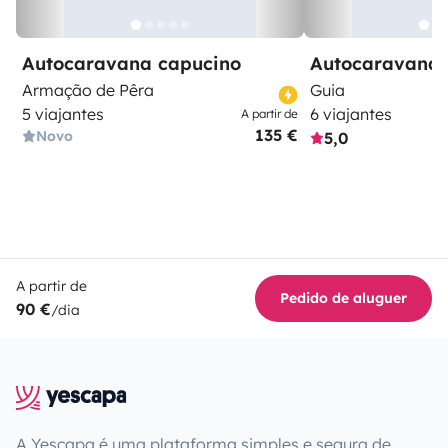
Autocaravana capucino
Autocaravana 
Armação de Pêra
Guia
5 viajantes
6 viajantes
A partir de
135 €
Novo
5,0
A partir de
Pedido de aluguer
90 €
/dia
A Yescapa é uma plataforma simples e segura de