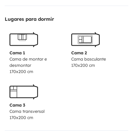
solares, 3 baterias e 2 garrafas de gás, iluminação
toda em Led e inversor de corrente para 220v de
Lugares para dormir
3000W onda pura.
- Apenas necessita trazer a sua roupa pessoal,
almofadas, lençóis e toalhas, pois está equipada com
todos os utensílios básicos de cozinha e ainda
Cama 1
Cama 2
máquina de café Nespresso.
Cama de montar e
Cama basculante
desmontar
170x200 cm
170x200 cm
Cama 3
Cama transversal
170x200 cm