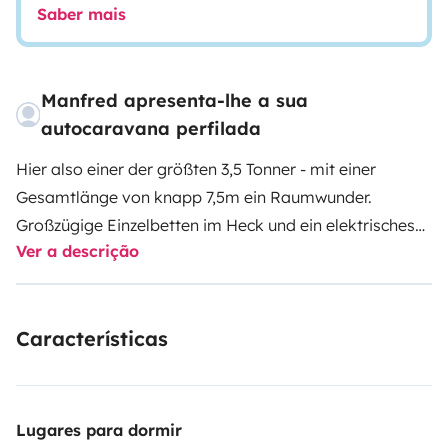
Saber mais
Manfred apresenta-lhe a sua
autocaravana perfilada
Hier also einer der größten 3,5 Tonner - mit einer
Gesamtlänge von knapp 7,5m ein Raumwunder.
Großzügige Einzelbetten im Heck und ein elektrisches
Ver a descrição
Hubbett für zwei weitere Personen für ein entspanntes
miteinander. Alles Zubehör vorhanden incl. Töpfe,
Pannen, Geschirr, Grill, Campingtisch und Stühle, nach
Características
Absprache mit Bettwäsche und was man sonst noch so
braucht. Bis zu 4 Fahrräder passen in den Stauraum.
Für noch mehr Platzbedarf gibt es eine
Anhängekupplung. Anleitungen und vieles mehr gibt es
Lugares para dormir