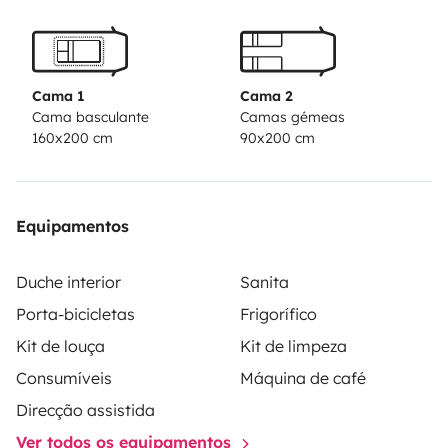
unter www.womo-linz.de
Keine Vermietung für den
Besuch von Festivals oder
Rennveranstaltungen
ISOFIX nachgerüstet, Kindersitz
also kein Problem!
Cama 1
Cama 2
Cama basculante
Camas gémeas
160x200 cm
90x200 cm
Equipamentos
Duche interior
Sanita
Porta-bicicletas
Frigorífico
Kit de louça
Kit de limpeza
Consumíveis
Máquina de café
Direcção assistida
Ver todos os equipamentos