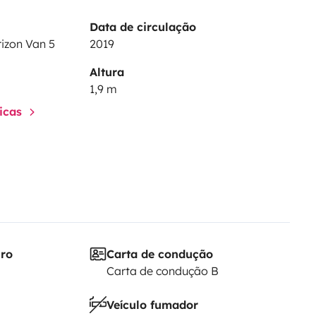
Data de circulação
izon Van 5
2019
Altura
1,9 m
ticas
iro
Carta de condução
Carta de condução B
Veículo fumador