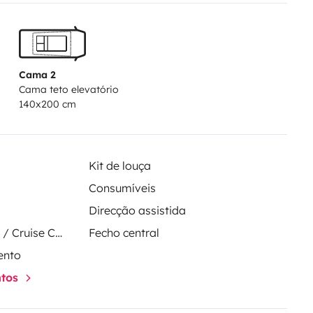
nque, etc.) – contact us for more
ease reach out to us about this).
5hp bi-turbo engine makes for a
Cama 2
Cama teto elevatório
140x200 cm
Kit de louça
Consumíveis
Direcção assistida
Regulador de velocidade / Cruise Control
Fecho central
ento
ntos