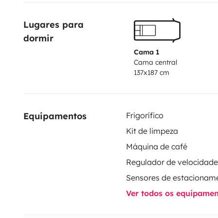
solar shower, and various games (Mölkky, beach péta
Lugares para 
details ;-)
dormir
We accept pets on board under certain conditions (pl
Our children love it, and to top it all off, the 1.6L 12
Cama 1
Cama central
truly enjoyable driving experience.
137x187 cm
Equipamentos
Frigorífico
Kit de limpeza
Máquina de café
Sensores de estacionam
Ver todos os equipame