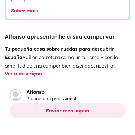
Saber mais
Alfonso apresenta-lhe a sua campervan
Tu pequeña casa sobre ruedas para descubrir
España
Ágil en carretera como un turismo y con la
amplitud de una camper bien diseñada, nuestra
Ver a descrição
Yevana VW T5 Edition
es una de nuestras
camperizaciones estrella.
Diseñada y fabricada por
Yevana Camper
, combina materiales de alta calidad,
Alfonso
Proprietário profissional
equipamiento completo y una distribución muy
cómoda para viajar y dormir en pareja o con un
Enviar mensagem
peque.
Perfecta para escapadas por España, surf trips
o viajes largos con total autonomía.
Interior cómodo
y funcional
El interior cuenta con un
salón comedor