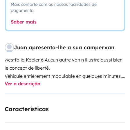
Mais conforto com as nossas facilidades de
pagamento
Saber mais
Juan apresenta-lhe a sua campervan
westfalia Kepler 6
Aucun autre van n illustre aussi bien
le concept de liberté.
Véhicule entièrement modulable en quelques minutes.
Ver a descrição
En famille , entre amis ou un petit weekend en
amoureux, le Kepler 6 n attend plus que vous.
Características