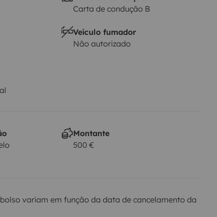
Carta de condução B
Veículo fumador
Não autorizado
al
ão
Montante
elo
500 €
bolso variam em função da data de cancelamento da