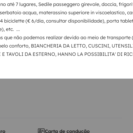
ino até 7 lugares, Sedile passeggero girevole, doccia, frigori
ntos
erbatoio acqua, materassino superiore in viscoelastico, ca
 4 biciclette (€ 6/dia, consultar disponibilidade), porta table
, etc. ...
Data de circulação
s que não podemos realizar devido ao meio de transporte 
2000
 pelo conforto, BIANCHERIA DA LETTO, CUSCINI, UTENSIL
 E TAVOLI DA ESTERNO, HANNO LA POSSIBILITA' DI RI
Altura
1,9 m
ticas
iro
Carta de condução