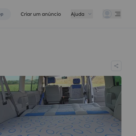
Criar um anúncio
Ajuda
pp