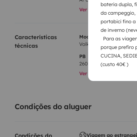
bateria dupla, f
Ver todos os equipame
da campeggio, s
portabici fino a
de inverno (neve)
Características 
Modelo
Para as viagen
Volkswagen MULTIVAN
técnicas
porque prefiro
CUCINA, SEDIE
PB
2600 kg
(custo 40€ )
Ver todas as caracterís
Condições do aluguer
Condições do 
Viagem ao estrange