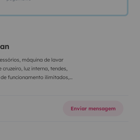
van
essórios, máquina de lavar
ruzeiro, luz interna, tendes,
e funcionamento ilimitados,
revole, doccia, frigorifero, gas
 in viscoelastico, cassette,
nibilidade), porta tablet, estrada
Enviar mensagem
o meio de transporte (aéreo) ou
TO, CUSCINI, UTENSILI DA
 POSSIBILITA' DI RICHIEDERLA