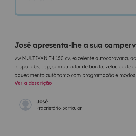
José apresenta-lhe a sua camper
vw MULTIVAN T4 150 cv, excelente autocaravana, ac
roupa, abs, esp, computador de bordo, velocidade de c
aquecimento autónomo com programação e modos d
Ver a descrição
bateria dupla, fino até 7 lugares, Sedile passeggero gi
da campeggio, serbatoio acqua, materassino superiore
portabici fino a 4 biciclette (€ 6/dia, consultar dispo
José
Proprietário particular
de inverno (neve), etc. ...
Para as viagens que não podemos realizar devido a
porque prefiro pelo conforto, BIANCHERIA DA LET
CUCINA, SEDIE E TAVOLI DA ESTERNO, HANNO LA