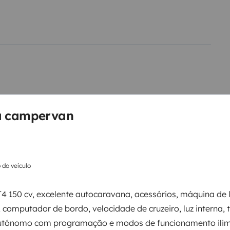
a campervan
Frigorífico
o do veículo
Direcção assistida
 150 cv, excelente autocaravana, acessórios, máquina de 
Regulador de velocidade / Cruise Control
Fecho central
, computador de bordo, velocidade de cruzeiro, luz interna, 
Bluetooth
utónomo com programação e modos de funcionamento ilim