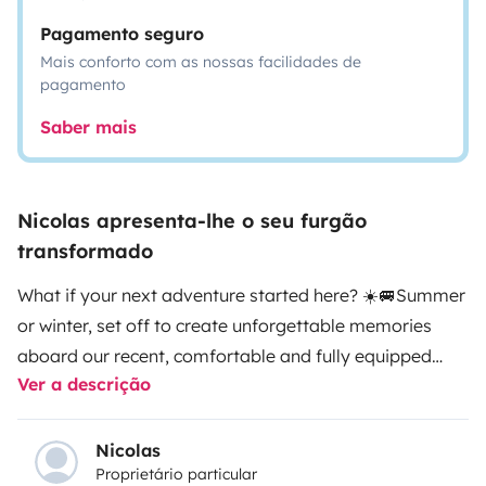
Pagamento seguro
Mais conforto com as nossas facilidades de
pagamento
Saber mais
Nicolas apresenta-lhe o seu furgão
transformado
What if your next adventure started here? ☀️🚐
Summer
or winter, set off to create unforgettable memories
aboard our recent, comfortable and fully equipped
Ver a descrição
camper van, designed for freedom and easy
travel.
Whether you are a couple, friends or a family,
experienced vanlifers or complete beginners, this van
Nicolas
Proprietário particular
is made to help you enjoy a smooth, relaxing and