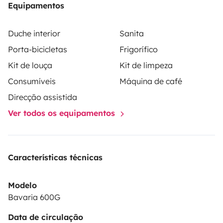
Equipamentos
maker
citrus juicer
chopping board
outdoor table and 4
chairs
… and many other essentials to make your stay
Duche interior
Sanita
enjoyable!
Whether you are planning a seaside
Porta-bicicletas
Frigorífico
getaway, a mountain escape or a spontaneous road
Kit de louça
Kit de limpeza
trip, all you have to do is hit the road 🌍
We look
forward to hearing from you!
Élise & Nicolas
Consumíveis
Máquina de café
Direcção assistida
Ver todos os equipamentos
Características técnicas
Modelo
Bavaria 600G
Data de circulação