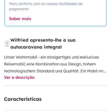
Mais conforto com as nossas facilidades de
pagamento
Saber mais
Wilfried apresenta-lhe a sua
autocaravana integral
Unser Wohnmobil - ein einzigartiges und exklusives
Reisemobil; eine Kombination aus Design, hohem
technologischem Standard und Qualität. Ein Mobil mit
Ver a descrição
harmobischen Formen, luxuriösem Interieur.
Ein einzigartiges Wohnmobil - für maximales
Urlaubsvergnügen.
Sie brauchen den C1 Führerschein.
Características