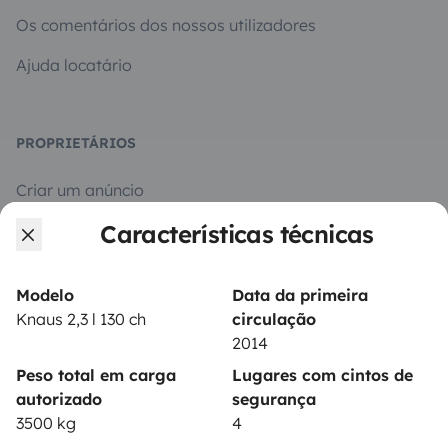
Os comentários dos nossos utilizadores
Ajuda locatário
PROPRIETÁRIOS
Criar um anúncio
Características técnicas
Contrato de aluguer
Seguro de aluguer
Modelo
Data da primeira
Assistências de aluguer
Knaus 2,3 l 130 ch
circulação
2014
Ajuda proprietário
Peso total em carga
Lugares com cintos de
autorizado
segurança
3500 kg
4