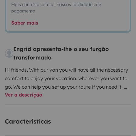
Mais conforto com as nossas facilidades de
pagamento
Saber mais
Ingrid apresenta-lhe o seu furgão
transformado
Hi friends,
With our van you will have all the necessary
comfort to enjoy your vacation. wherever you want to
go. We can help you set up your route if you need it. We
Ver a descrição
will be available for any questions you might have
throughout your journey.
It is very comfortable to drive
and with it you can access places where a motorhome
Características
cannot, thus increasing the feeling of freedom. It also
has great autonomy thanks to the large-capacity