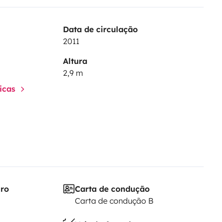
Data de circulação
2011
Altura
2,9 m
ticas
iro
Carta de condução
Carta de condução B