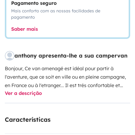
Pagamento seguro
Mais conforto com as nossas facilidades de
pagamento
Saber mais
anthony apresenta-lhe a sua campervan
Bonjour,
Ce van amenagé est idéal pour partir à
l'aventure, que ce soit en ville ou en pleine campagne,
en France ou à l'etranger... Il est trés confortable et
Ver a descrição
facile à manoeuvrer, sa petite hauteur (1,97m) lui
permet de passer dans quasiment tous les parking et il
passe au tarif voiture aux péages.
Je fourni couverts,
Características
vaisselle, poêle, casserole, passoire, décapsuleur/tire
bouchon... Ainsi que le basic pour cuisiner : sel, poivre,