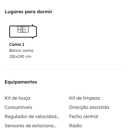
huile d'olive, sucre.
Pour le couchage, la banquette
arrière se transforme en lit de 190x130 cm. Possibilité
Lugares para dormir
de fournir le linge sur demande.
2 x douches solaires de
20L chacune + pompe electrique.
1 table avec 2 chaises
à disposition.
Rallonge électrique, batterie externe
portable.
N'hésitez pas à me contacter pour plus de
Cama 1
renseignements.
Banco cama
130x190 cm
Equipamentos
Kit de louça
Kit de limpeza
Consumíveis
Direcção assistida
Regulador de velocidade / Cruise Control
Fecho central
Sensores de estacionamento
Rádio