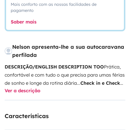
Mais conforto com as nossas facilidades de
pagamento
Saber mais
Nelson apresenta-lhe a sua autocaravana
perfilada
DESCRIÇÃO/ENGLISH DESCRIPTION TOO
Prática,
confortável e com tudo o que precisa para umas férias
de sonho e longe da rotina diária...
Check in e Check
Ver a descrição
Out:
São Brás de Alportel, horário a
combinar.
Características:
Autocaravana familiar com
capacidade para 5 pessoas em viagem, 5 Cintos de
Características
segurança, para dormir 2 camas sempre feitas com
1.4m x 1.9m mais uma cama de opção, após alteração