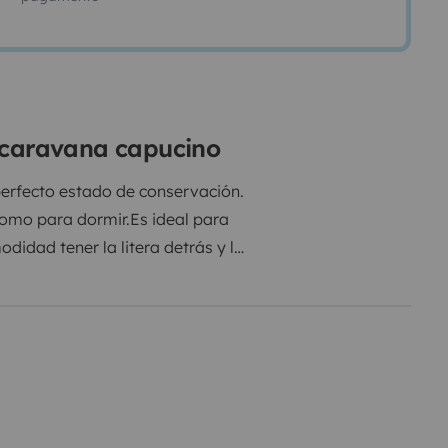
ocaravana capucino
rfecto estado de conservación.
como para dormir.
Es ideal para
idad tener la litera detrás y la
er que montar o desmontar
 de metacrilato.
Dispone de una
e muy almacenaje, tanto la
e quedes sin probar-la. Te