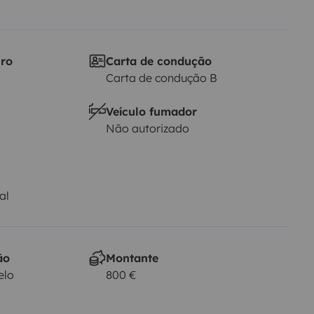
iro
Carta de condução
Carta de condução B
Veículo fumador
Não autorizado
al
ão
Montante
elo
800 €