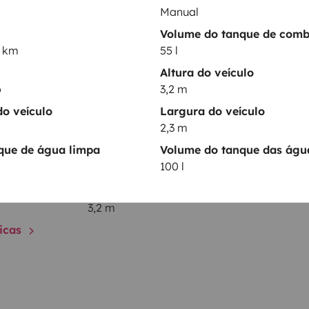
Manual
Kit de limpeza
Volume do tanque de comb
Direcção assistida
0 km
55 l
Regulador de velocidade / Cruise Control
Altura do veículo
ntos
o
3,2 m
o veículo
Largura do veículo
2,3 m
Data de circulação
que de água limpa
Volume do tanque das água
2019
100 l
Altura
3,2 m
ticas