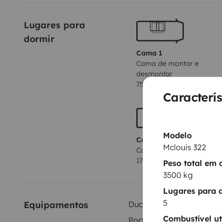
Lugares para 
dormir
Cama 1
Cama de montar e
desmontar
75x160 cm
Caracterís
Modelo
Cama 4
Mclouis 322
Cama capucino
170x210 cm
Peso total em 
3500 kg
Lugares para 
5
Equipamentos
Duche interior
Combustível ut
Porta-bicicletas