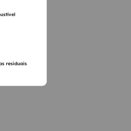
ustível
s residuais