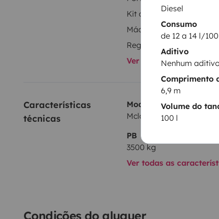
Diesel
Kit de louça
Consumo
Máquina de café
de 12 a 14 l/10
Aditivo
Ver todos os equipame
Nenhum aditiv
Comprimento d
6,9 m
Características 
Modelo
Volume do tan
Mclouis 322
100 l
técnicas
PB
3500 kg
Ver todas as caracterís
Condições do aluguer