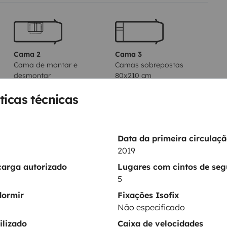
Cama 2
Cama 3
Cama de montar e
Camas sobrepostas
desmontar
80x210 cm
150x180 cm
ticas técnicas
Data da primeira circulaç
2019
carga autorizado
Lugares com cintos de se
5
dormir
Fixações Isofix
Não especificado
Sanita
ilizado
Caixa de velocidades
Frigorífico