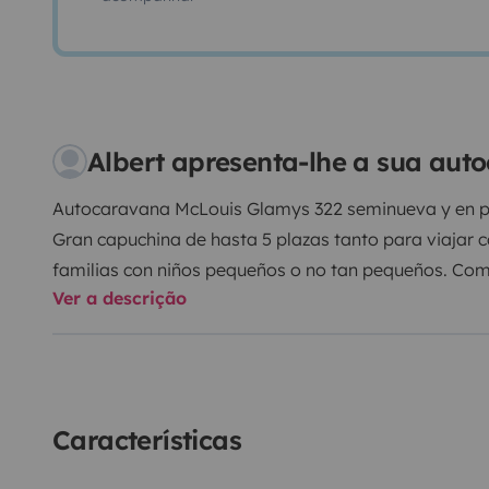
Albert apresenta-lhe a sua aut
Autocaravana McLouis Glamys 322 seminueva y en pe
Gran capuchina de hasta 5 plazas tanto para viajar 
familias con niños pequeños o no tan pequeños. Comod
Ver a descrição
cama de matrimonio siempre en disposición, sin ten
nada.
Baño con pica y ducha separada por mamparas
nevera Trivalente de gran capacidad (150 Litros) y d
dispensa de comida, como los armarios de ropa.
No t
sorprenderá.
Características