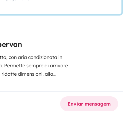
pervan
to, con aria condizionata in
. Permette sempre di arrivare
 ridotte dimensioni, alla
o, due sul tetto sollevabile e 2
soffietto, riscaldamento a gasolio,
viva voce.
Possiede un porta potty
Enviar mensagem
na tenda esterna, sensore di
 2000 watt, (tendalino , tavolo
chiesta).
Il mezzo è dotato inoltre
tene, calze, gomme termiche) ,