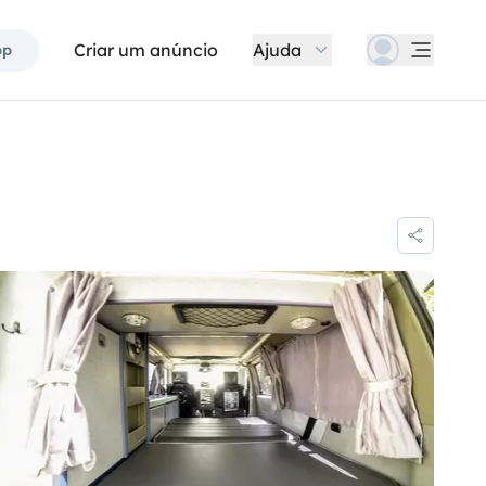
Criar um anúncio
Ajuda
pp