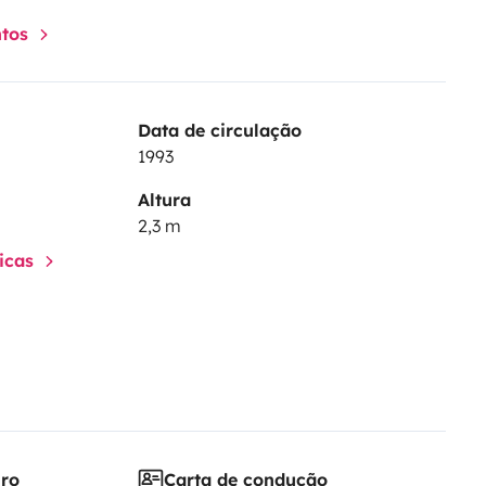
ntos
Data de circulação
1993
Altura
2,3 m
ticas
iro
Carta de condução