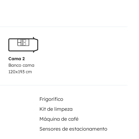
pine di ricarica ovunque.
Tutto ciò
tutti da Manuele e Rino :-)
P.s.
per disabili in carrozzina, con
ltre poiché è un mezzo da
tà e dati aggiuntivi per eseguire
Cama 2
Banco cama
120x193 cm
Frigorífico
Kit de limpeza
Máquina de café
Sensores de estacionamento