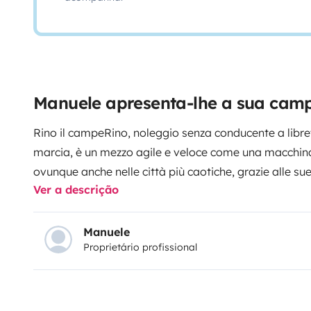
Manuele apresenta-lhe a sua cam
Rino il campeRino, noleggio senza conducente a libret
marcia, è un mezzo agile e veloce come una macchina
ovunque anche nelle città più caotiche, grazie alle sue
Ver a descrição
telecamera ed ai sensori di posteggio.
Ha 4 posti lett
sulla cassapanca scorrevole, un telo invernale per il 
stufa elettrica, servosterzo, specchietti elettrici e kit 
Manuele
Proprietário profissional
interno (su richiesta) che si può anche collocare in u
allarme fumo a bordo, inverter 1000 watt con picco di
con sedie , cunei livellanti e biciclette pieghevoli su ri
di tavole per aumento grip, dotazione invernale ( ca