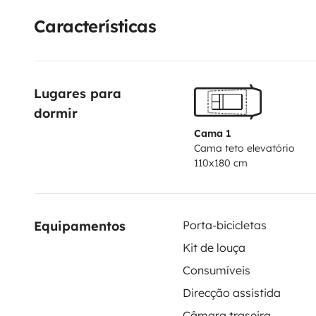
televisore, luci led bianche e blu , pannello solare e s
Características
vi farà vivere una splendida avventura... Un saluto a 
Rino il campeRino è dotato anche di rampa di accesso 
blocco antiribaltamento ( vedere foto allegate ) ino
Lugares para 
noleggio, sarà necessario fornire documento di identi
dormir
la fatturazione.
Cama 1
Cama teto elevatório
110x180 cm
Equipamentos
Porta-bicicletas
Kit de louça
Consumíveis
Direcção assistida
Câmara traseira