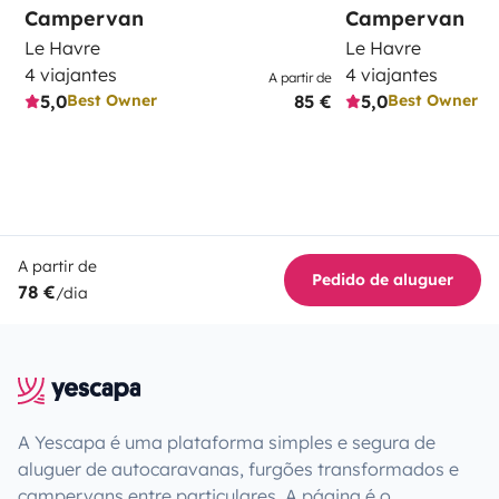
Campervan
Campervan
Le Havre
Le Havre
4 viajantes
4 viajantes
A partir de
5,0
85 €
5,0
Best Owner
Best Owner
A partir de
Pedido de aluguer
78 €
/dia
A Yescapa é uma plataforma simples e segura de
aluguer de autocaravanas, furgões transformados e
campervans entre particulares. A página é o