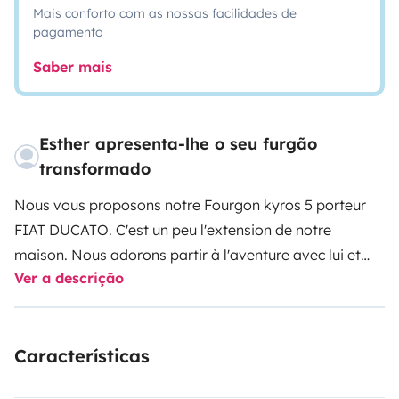
Mais conforto com as nossas facilidades de
pagamento
Saber mais
Esther apresenta-lhe o seu furgão
transformado
Nous vous proposons notre Fourgon kyros 5 porteur
FIAT DUCATO.
C'est un peu l'extension de notre
maison. Nous adorons partir à l'aventure avec lui et
Ver a descrição
notre 'tribu' 😊
4 places assises et 4 couchages
modulables .
Entièrement équipé, il est prêt à vous
accueillir.
Le contrat se fera via l'application
Características
Yescapa
.
Nous vous proposons notre fourgon
aménagé, familial.
Pour vous permettre de découvrir la