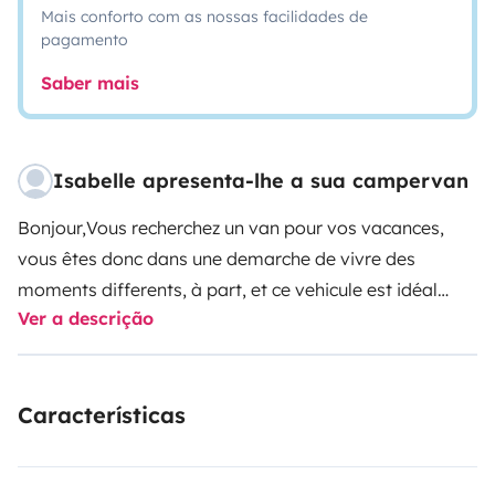
Mais conforto com as nossas facilidades de
pagamento
Saber mais
Isabelle apresenta-lhe a sua campervan
Bonjour,
Vous recherchez un van pour vos vacances,
vous êtes donc dans une demarche de vivre des
moments differents, à part, et ce vehicule est idéal
Ver a descrição
pour se rapprocher de la nature être trés mobil et
s'autoriser une parenthèse inoubliable. Nous attachons
beaucoup d'importance à l'entretien de notre véhicule,
Características
c'est un VW T6 CALIFORNIA COAST extrémement bien
étudié, rien ne manque, tout est pensé pour rendre
votre futur voyage confortable, n'hésitez pas à