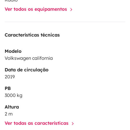
à bientôt, pour une vraie belle aventure en van
Ver todos os equipamentos
;)
Isabelle
Características técnicas
Modelo
Volkswagen california
Data de circulação
2019
PB
3000 kg
Altura
2 m
Ver todas as características