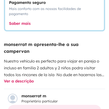
Pagamento seguro
Mais conforto com as nossas facilidades de
pagamento
Saber mais
monserrat m apresenta-lhe a sua
campervan
Nuestro vehiculo es perfecto para viajar en pareja o
incluso en familia 2 adultos y 2 niños podra visitar
todos los rincones de la isla
No dude en hacernos las
Ver a descrição
preguntas que necesites ,contactaremos con vosotros
y explicaremos hasta el minimo detalle
monserrat m
Proprietário particular