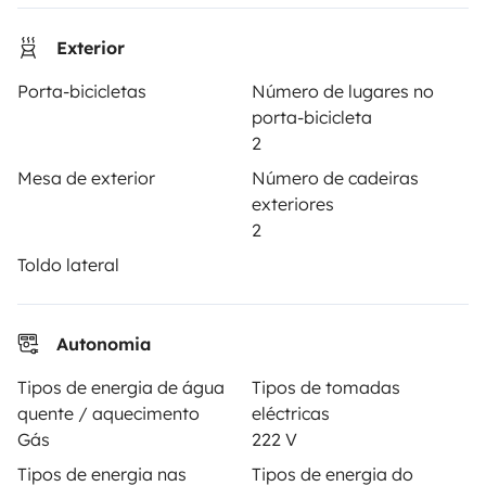
PROPRIETÁRIOS
Exterior
Porta-bicicletas
Número de lugares no
Criar um anúncio
porta-bicicleta
Contrato de aluguer
2
Mesa de exterior
Número de cadeiras
Seguro de aluguer
exteriores
Assistências de aluguer
2
Toldo lateral
Ajuda proprietário
Autonomia
Tipos de energia de água
Tipos de tomadas
Modos de pagamento seguros
quente / aquecimento
eléctricas
Gás
222 V
Pagamento em prestações
Tipos de energia nas
Tipos de energia do