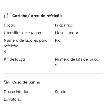
4.13/5 de 542 comentários de utilizadores no Trusted
Shops
Cozinha/ Área de refeição
Fogão
Frigorífico
Instagram
X
Pinterest
Facebook
Utensílios de cozinha
Mesa interior
Número de lugares para
Pia
refeição
ALUGUER DE AUTOCARAVANAS
4
Como funciona?
Kit de louça
Número de kits de louça
6
Alugar uma autocaravana
Primeiros passos de autocaravana
Casa de banho
Os comentários dos nossos utilizadores
Duche interior
Sanita
Ajuda locatário
Lavatório