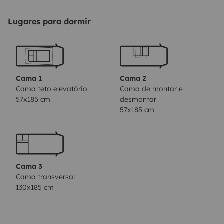
panneau solaire. Réserve d'eau de 100L. Auvent
extérieur, table et chaises. Porte-vélo. Vaisselle et
Lugares para dormir
produits de camping-car fournis.
Assurance tous
risques à la charge du locataire.
Durée minimum de
location de 5 jours.
C'est un véhicule en parfait état
mais non équipé de turbo. Sa vitesse de croisière est
Cama 1
Cama 2
de 90-110km/h sur le plat, mais bien inférieure dans les
Cama teto elevatório
Cama de montar e
57x185 cm
desmontar
côtes.
Vous pourrez garer votre véhicule de façon
57x185 cm
sécurisé à notre domicile durant la location.
Cama 3
Cama transversal
130x185 cm