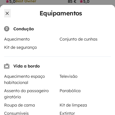
5,0
85 €
5,0
Best Owner
Equipamentos
Condução
Aquecimento
Conjunto de cunhas
A partir de
Pedido de aluguer
70 €
/dia
Kit de segurança
Vida a bordo
Aquecimento espaço
Televisão
A Yescapa é uma plataforma simples e segura de
habitacional
aluguer de autocaravanas, furgões transformados e
Assento do passageiro
Parabólica
campervans entre particulares. A página é o
giratório
intermediário de confiança e propõe uma solução
chave-na-mão para os alugueres de autocaravanas
Roupa de cama
Kit de limpeza
em total liberdade e confiança.
Consumíveis
Extintor