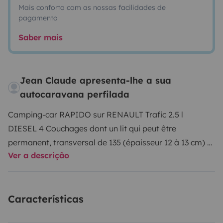
Mais conforto com as nossas facilidades de
pagamento
Saber mais
Jean Claude apresenta-lhe a sua
autocaravana perfilada
Camping-car RAPIDO sur RENAULT Trafic 2.5 l
DIESEL
4 Couchages dont un lit qui peut être
permanent, transversal de 135 (épaisseur 12 à 13 cm) et
Ver a descrição
deux lits de 57 sur dînette et en hauteur. Mais, compte-
tenu de sa relative petite dimension, ce camping car
est idéal pour deux et facile à garer.
Siège passager
Características
pivotant. Frigo neuf performant, plaque de cuisson 2
feux, WC et douche, chauffage .Totale autonomie par