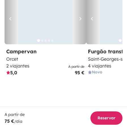
Campervan
Furgão transf
Orcet
Saint-Georges-sur-
2 viajantes
4 viajantes
A partir de
Novo
5,0
95 €
A partir de
Reservar
75 €
/dia