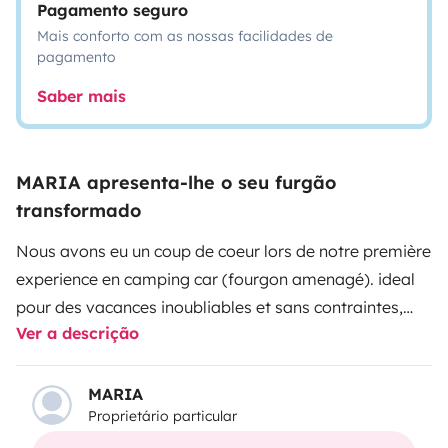
Pagamento seguro
Mais conforto com as nossas facilidades de
pagamento
Saber mais
MARIA apresenta-lhe o seu furgão
transformado
Nous avons eu un coup de coeur lors de notre première
experience en camping car (fourgon amenagé).
ideal
pour des vacances inoubliables et sans contraintes,
Ver a descrição
vous aussi faite vous plaisir en amoureux , en famille,
ou meme entre amis ;
((louez moi, je suis tres
confortble, simple d'utilisation , et passe inaperçu.))
MARIA
Proprietário particular