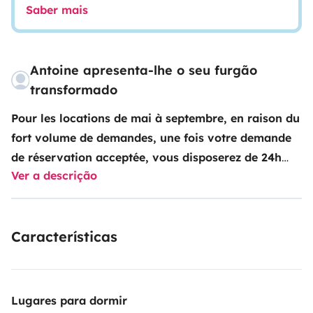
Saber mais
Antoine apresenta-lhe o seu furgão
transformado
Pour les locations de mai à septembre, en raison du
fort volume de demandes, une fois votre demande
de réservation acceptée, vous disposerez de 24h
Ver a descrição
pour confirmer, sans quoi, la disponibilité du
véhicule ne pourra être garantie.
Nos avantages
:
- des véhicules récents.
- 2 conducteurs
Características
inclus
- vaisselle incluse
- Gaz et produit pour les
toilettes inclus
- équipement complet
(raccordements électriques, jeu de cales, tuyau et
jerrycan)
- Système de caution sans blocage de
Lugares para dormir