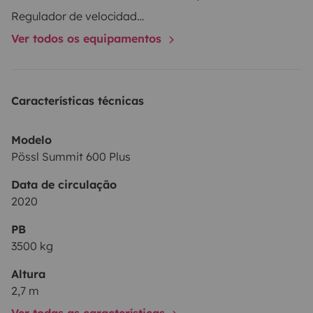
sera à effectuer.
2025 sera sa dernière année en
Regulador de velocidade / Cruise Control
location donc si vous souhaitez le louer c'est le
Ver todos os equipamentos
moment!
Fourgon aménagé non fumeurs et animaux
non admis.
Características técnicas
Modelo
Pössl Summit 600 Plus
Data de circulação
2020
PB
3500 kg
Altura
2,7 m
Ver todas as características