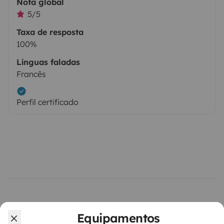
Nota global
5/5
Taxa de resposta
100%
Línguas faladas
Francês
Perfil certificado
Veículos semelhantes perto de Saint-
Equipamentos
Laurent