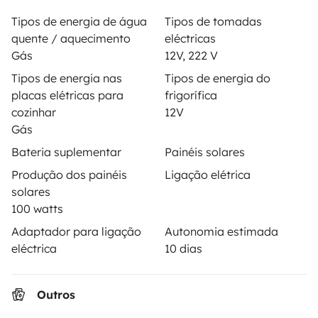
Seguro de aluguer
Tipos de energia de água
Tipos de tomadas
Assistências de aluguer
quente / aquecimento
eléctricas
Gás
12V, 222 V
Ajuda proprietário
Tipos de energia nas
Tipos de energia do
placas elétricas para
frigorífica
cozinhar
12V
Gás
Modos de pagamento seguros
Bateria suplementar
Painéis solares
Produção dos painéis
Ligação elétrica
solares
Pagamento em prestações
100 watts
Adaptador para ligação
Autonomia estimada
Descarregar na
Disponível na
eléctrica
10 dias
Apple Store
Google Play
Outros