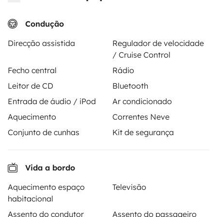
Condução
Direcção assistida
Regulador de velocidade
/ Cruise Control
Fecho central
Rádio
Leitor de CD
Bluetooth
Entrada de áudio / iPod
Ar condicionado
Furgão transformado
Campervan
Aquecimento
Correntes Neve
Tréglamus
Pluzunet
Conjunto de cunhas
Kit de segurança
3 viajantes
2 viajantes
A partir de
Novo
5,0
65 €
Vida a bordo
Aquecimento espaço
Televisão
habitacional
Assento do condutor
Assento do passageiro