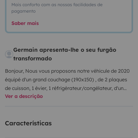
Mais conforto com as nossas facilidades de
pagamento
Saber mais
Germain apresenta-lhe o seu furgão
transformado
Bonjour,
Nous vous proposons notre véhicule de 2020
équipé d'un grand couchage (190x150) , de 2 plaques
de cuisson, 1 évier, 1 réfrigérateur/congélateur, d'un
Ver a descrição
WC/ cabine de douche (pas de rideau pour plus de
confort) et lavabo. TV antenne satellite auto. Pour
l'extérieur un grand store, un porte vélos, panneau
Características
solaire, table et chaises exterieur.
Véhicule très
lumineux facile d'utilisation et maniable de part sa