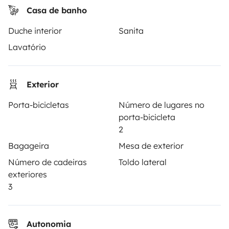
Casa de banho
ALUGUER DE AUTOCARAVANAS
Duche interior
Sanita
Lavatório
Como funciona?
Alugar uma autocaravana
Exterior
Primeiros passos de autocaravana
Porta-bicicletas
Número de lugares no
Os comentários dos nossos utilizadores
porta-bicicleta
2
Ajuda locatário
Bagageira
Mesa de exterior
Número de cadeiras
Toldo lateral
PROPRIETÁRIOS
exteriores
3
Criar um anúncio
Contrato de aluguer
Autonomia