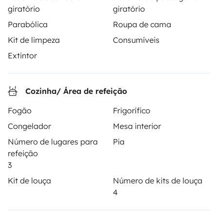
A partir de
Pedido de aluguer
giratório
giratório
80 €
/dia
Parabólica
Roupa de cama
Kit de limpeza
Consumíveis
Extintor
A Yescapa é uma plataforma simples e segura de
aluguer de autocaravanas, furgões transformados e
Cozinha/ Área de refeição
campervans entre particulares. A página é o
Fogão
Frigorífico
intermediário de confiança e propõe uma solução
chave-na-mão para os alugueres de autocaravanas
Congelador
Mesa interior
em total liberdade e confiança.
Número de lugares para
Pia
refeição
4.22/5 de 544 comentários de utilizadores no Trusted
3
Shops
Kit de louça
Número de kits de louça
4
Instagram
X
Pinterest
Facebook