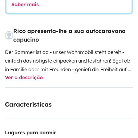
Saber mais
Rico apresenta-lhe a sua autocaravana
capucino
Der Sommer ist da - unser Wohnmobil steht bereit -
einfach das nötigste einpacken und losfahren! Egal ob
in Familie oder mit Freunden - genieß die Freiheit auf 4
Ver a descrição
Rädern!
Familientraum für 4 Personen - Neuwertiges
Wohnmobil mit Luxusausstattung Baujahr 2019 in
Berlin
Wir vermieten hier unser wunderschönes
Características
Wohnmobil, da wir leider nicht permanent damit
unterwegs sein können.
Die Übergabe findet in Berlin
Friedrichshain oder auf Wunsch und Zubuchung am
Flughafen Schönefeld statt. Bei der Übergabe ist eine
Lugares para dormir