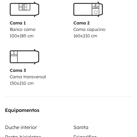
entregas da Autocaravana.
A AUTOCARAVANA NÃO
SERÁ ENTREGUE SE A TRANSFERÊNCIA DA
CAUÇÃO NÃO FOR REALIZADA ATÉ AO DIA
Cama 1
Cama 2
ANTERIOR AO ÍNICIO DA VIAGEM.
Banco cama
Cama capucino
100x185 cm
160x210 cm
Cama 3
Cama transversal
150x210 cm
Equipamentos
Duche interior
Sanita
Porta-bicicletas
Frigorífico