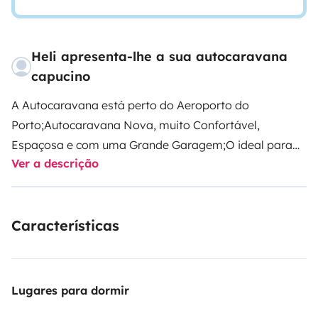
Heli apresenta-lhe a sua autocaravana
capucino
A Autocaravana está perto do Aeroporto do
Porto;
Autocaravana Nova, muito Confortável,
Espaçosa e com uma Grande Garagem;
O ideal para
Ver a descrição
umas Férias em Família com grande
comodidade.
Venha desfrutar desta
experiência...
ATENÇÃO!!!
Horário para entrega nos
Características
meses de Outono/Inverno entre as 9 - 18h em horário
a combinar com o locatário.
Antes de contratar o
serviço de tranfer no aeroporto verifique se vai chegar
dentro deste horário.
Dia 24 e 25 de Dezembro e dia 31
Lugares para dormir
Dezembro e 1 de Janeiro não são feitas recolhas nem