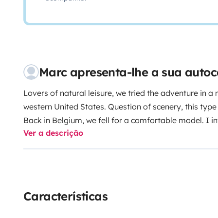
Marc apresenta-lhe a sua auto
Lovers of natural leisure, we tried the adventure in a
western United States. Question of scenery, this type 
Back in Belgium, we fell for a comfortable model.
I i
Ver a descrição
motorhome which will give you complete satisfaction. I
size gives it great driving comfort while being spaci
with a master bedroom.
Travel freely, without stress,
family. Fully equipped, just drop your necessities and
everywhere at home, all landscapes are allowed, the 
Características
lake, ...
Free space available for parking your vehicl
is made available to you in Ghislenghien (Hainaut).
W