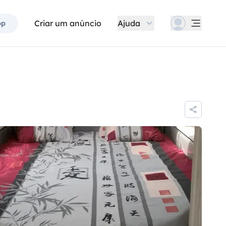
Criar um anúncio
Ajuda
pp