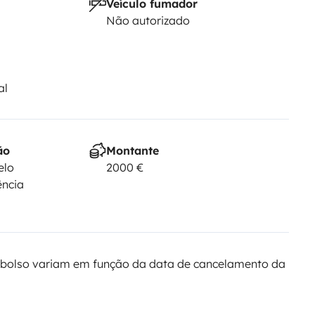
Veículo fumador
Não autorizado
al
ão
Montante
elo
2000 €
ência
bolso variam em função da data de cancelamento da