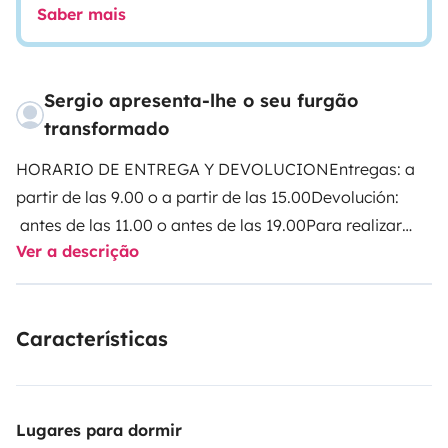
Saber mais
Sergio apresenta-lhe o seu furgão
transformado
HORARIO DE ENTREGA Y DEVOLUCION
Entregas: a
partir de las 9.00 o a partir de las 15.00
Devolución:
antes de las 11.00 o antes de las 19.00
Para realizar
Ver a descrição
mas kilometraje de 200 km diarios
consultar.
DESINFECTAMOS NUESTROS VEHICULOS
CON OZONO !! ✖🦠✖🦠
Camper van Clever
Características
celebration 600. La Camper con el baño más grande
del mercado. Motor Citroën 140 cv. Mide solo 6 metros
de largo y 2.60 de alto. Esto hace que sea muy ágil y
sencilla de conducir. Una cama🛏 de 140cm, ideal para
Lugares para dormir