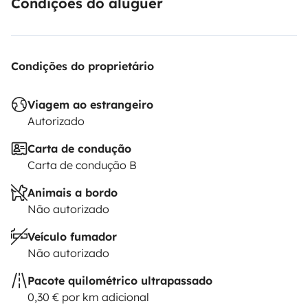
preocúpate por disfrutar!!!!😀😀
Condições do aluguer
Condições do proprietário
Viagem ao estrangeiro
Autorizado
Carta de condução
Carta de condução B
Animais a bordo
Não autorizado
Veículo fumador
Não autorizado
Pacote quilométrico ultrapassado
0,30 € por km adicional