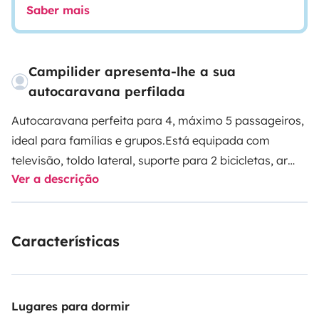
Saber mais
Campilider apresenta-lhe a sua
autocaravana perfilada
Autocaravana perfeita para 4, máximo 5 passageiros,
ideal para famílias e grupos.
Está equipada com
televisão, toldo lateral, suporte para 2 bicicletas, ar
Ver a descrição
condicionado na cabine, auto rádio USB, gás,
mangueira de água, químico sanitário, extensão
elétrica, pá e vassoura e um excelente compartimento
Características
de armazenamento traseiro.
2 viajantes podem dormir
confortavelmente na cama queen-size na parte
traseira. A cama de casal basculante oferece mais 2
lugares para dormir. Além disso, o sofá e mesa podem
Lugares para dormir