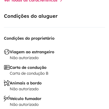
taies d'oreillers à prévoir)
Véhicule désinfecté entre chaque location
conformément aux normes en vigueur.
Condições do aluguer
Condições do proprietário
Viagem ao estrangeiro
Não autorizado
Carta de condução
Carta de condução B
Animais a bordo
Não autorizado
Veículo fumador
Não autorizado