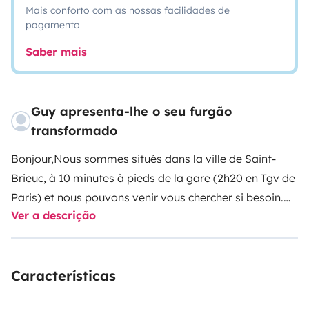
Mais conforto com as nossas facilidades de
pagamento
Saber mais
Guy apresenta-lhe o seu furgão
transformado
Bonjour,
Nous sommes situés dans la ville de Saint-
Brieuc, à 10 minutes à pieds de la gare (2h20 en Tgv de
Paris) et nous pouvons venir vous chercher si besoin.
Ver a descrição
Si vous venez en voiture celle-ci sera à l'abri dans un
garage fermé pendant toute la duree de votre sejour.
Características
Preentation de notre Camping car facile à conduire et
facile à vivre :