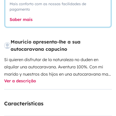
Mais conforto com as nossas facilidades de
pagamento
Saber mais
Mauricio apresenta-lhe a sua
autocaravana capucino
Si quieren disfrutar de la naturaleza no duden en
alquilar una autocaravana. Aventura 100%. Con mi
marido y nuestros dos hijos en una autocaravana mas
Ver a descrição
pequeña nos recorrimos Europa EE.UU. Centroamerica
y Sudamerica. Sabemos bien de que se trata esta
maravillosa vida.
Estaremos disponibles para
Características
acompañarlos y compartir con ustedes. Nos gusta la
vida en el mar. Ofrecemos clases de surf y de windsurf.