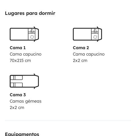
Alquiler de bicicletas y traslado al aeropuerto bajo
petición
Es la oportunidad de unas vacaciones
Lugares para dormir
diferentes!!
Cama 1
Cama 2
Cama capucino
Cama capucino
70x215 cm
2x2 cm
Cama 3
Camas gémeas
2x2 cm
Equipamentos