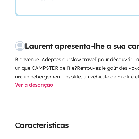
Laurent apresenta-lhe a sua c
Bienvenue
!
Adeptes du '
slow
travel
' pour découvrir L
unique CAMPSTER de l’île?
Retrouvez le goût des voy
un
: un hébergement insolite, un véhicule de qualité et
Ver a descrição
panorama incroyable! Compact et confortable, le 
le désirez.. Mer, montagne, cirques ou volcan.. a vous 
vos envies et sans vous soucier de la distance (
km ill
chauffage
(diésel) Pour
votre
confort,
le
kit de dép
comprend :
- le nécessaire de cuisine et repas (assiett
Características
casseroles..) - un réchaud gaz portable + recharges
- 
+ 2 tabourets et 2 fauteuils - les alèses et draps ho