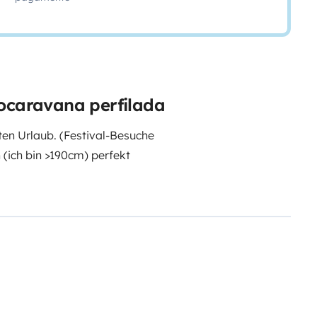
tocaravana perfilada
en Urlaub. (Festival-Besuche
 (ich bin >190cm) perfekt
 133cm (am Fußende 103cm) breit)
0cm) breit) zum Runterklappen
lassen ohne ducken möglich, eine