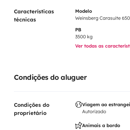
Características 
Modelo
Wir freuen uns auf eure Anfragen, freut euch auf einen
Weinsberg Carasuite 65
técnicas
PB
Viele Grüße
3500 kg
Florian, Ann-Kristin und Max
Ver todas as caracterís
Condições do aluguer
Condições do 
Viagem ao estrange
Autorizado
proprietário
Animais a bordo