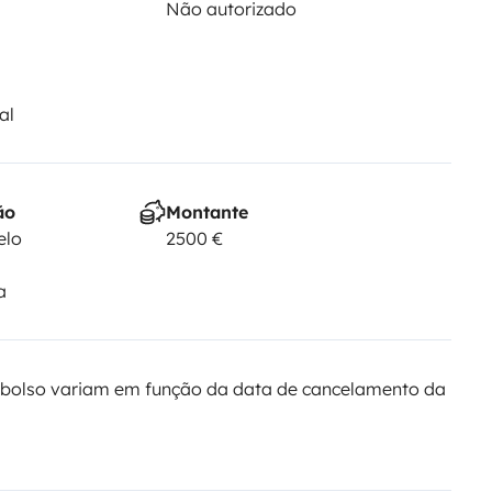
Não autorizado
al
ão
Montante
elo
2500 €
a
bolso variam em função da data de cancelamento da