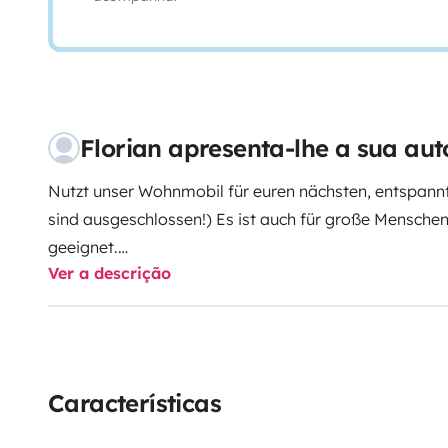
Florian apresenta-lhe a sua au
Nutzt unser Wohnmobil für euren nächsten, entspannt
sind ausgeschlossen!) Es ist auch für große Menschen
geeignet.
Ver a descrição
Es gibt ein französisches Bett im Heck (201cm lang,
und ein Hubbett (192cm lang, 140cm (am Fußende 12
mit Absturzsicherungen.
Auch bei genutztem Hubbett ist das Betreten und Ver
Características
Seltenheit.