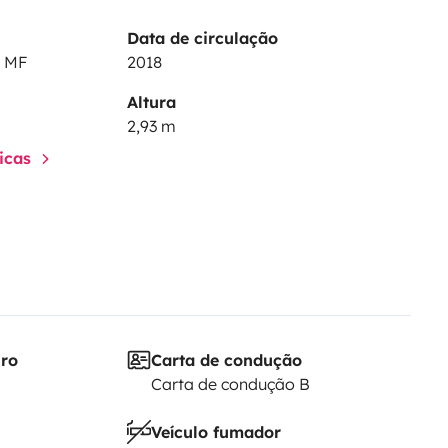
Data de circulação
 tollen Urlaub.
0 MF
2018
Altura
2,93 m
ticas
iro
Carta de condução
Carta de condução B
Veículo fumador