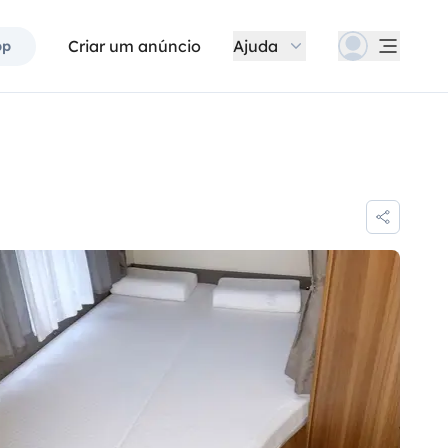
Criar um anúncio
Ajuda
pp