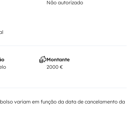
Não autorizado
al
ão
Montante
elo
2000 €
bolso variam em função da data de cancelamento da