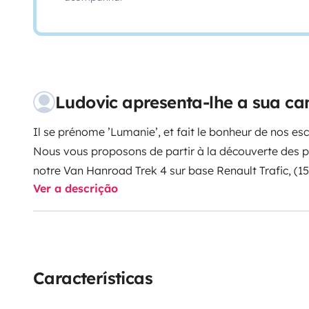
Ludovic apresenta-lhe a sua c
Il se prénome ’Lumanie’, et fait le bonheur de nos 
Nous vous proposons de partir à la découverte des 
notre Van Hanroad Trek 4 sur base Renault Trafic, (
Ver a descrição
très bien aménagé à l’intérieur.
Nous avons déjà eu le plaisir de voyager à son bord 
14ans, et de partir visiter nos belles régions mais au
(Irlande, Autriche, Allemagne, Portugal et Espagne...)
Venez faire un tour sur notre page instagram pour voi
Características
https://www.instagram.com/les4vandrouilleurs/