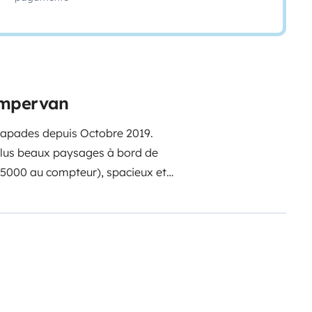
ampervan
escapades depuis Octobre 2019.
plus beaux paysages à bord de
155000 au compteur), spacieux et
avec nos deux enfants de 18et
ssi quelques contrées d’Europe
r notre van :