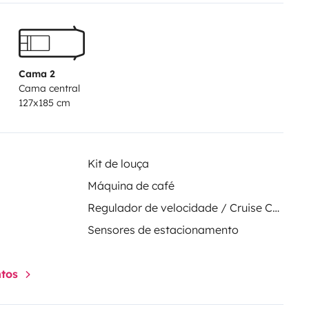
ls de visite de notre région, bien
ades sur La Loire à Vélo.
tre domicile.
Cama 2
Cama central
elques uns, n’hésitez pas à nous
127x185 cm
Kit de louça
Máquina de café
e
Regulador de velocidade / Cruise Control
able
ndroidMirror
Sensores de estacionamento
ntos
 assiettes, verres à pied, tasses
 et casserole, et le top du top :