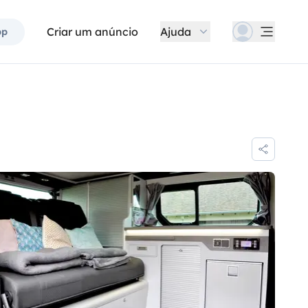
Criar um anúncio
Ajuda
pp