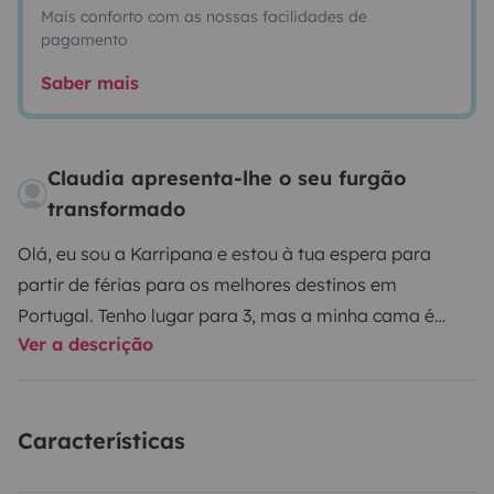
Mais conforto com as nossas facilidades de
pagamento
Saber mais
Claudia apresenta-lhe o seu furgão
transformado
Olá, eu sou a Karripana e estou à tua espera para
partir de férias para os melhores destinos em
Portugal. Tenho lugar para 3, mas a minha cama é
Ver a descrição
ideal para 2 e/ou mais uma criança.
Também parto para escapadinhas de fim de semana,
e guardo os segredos da aventura.
Sou uma van nova
Características
e muito económica 😊
Até já