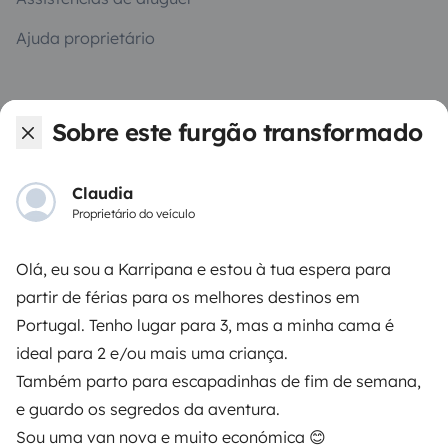
Ajuda proprietário
Sobre este furgão transformado
Modos de pagamento seguros
Claudia
Proprietário do veículo
Pagamento em prestações
Olá, eu sou a Karripana e estou à tua espera para
Descarregar na
Disponível na
partir de férias para os melhores destinos em
Apple Store
Google Play
Portugal. Tenho lugar para 3, mas a minha cama é
ideal para 2 e/ou mais uma criança.
Também parto para escapadinhas de fim de semana,
O blog
Contactos
Recrutamento
CGU
e guardo os segredos da aventura.
Sou uma van nova e muito económica 😊
Confidencialidade
Cookies