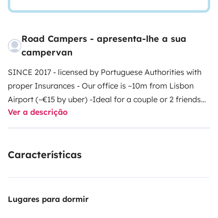
Road Campers - apresenta-lhe a sua
campervan
SINCE 2017 - licensed by Portuguese Authorities with
proper Insurances
- Our office is ~10m from Lisbon
Airport (~€15 by uber) -
Ideal for a couple or 2 friends
Ver a descrição
who want to squeeze the most of it!
• Manual
transmission, easy to drive on tighter roads without
any constraints with average diesel consumption of
Características
5L/100km. Class 1 (Tolls)
• This camper drives and
sleeps 2 (bed size 195cm L x 140cm W).
• Fully equipped
with a Bedding Linen - you don’t have to worry about
anything!
• Panel Solar and Extra battery – are the
Lugares para dormir
most! 🥳 It gives you a greater autonomy to charge