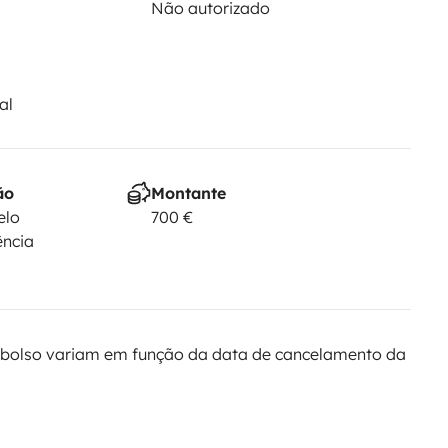
Não autorizado
al
ão
Montante
elo
700 €
ência
bolso variam em função da data de cancelamento da