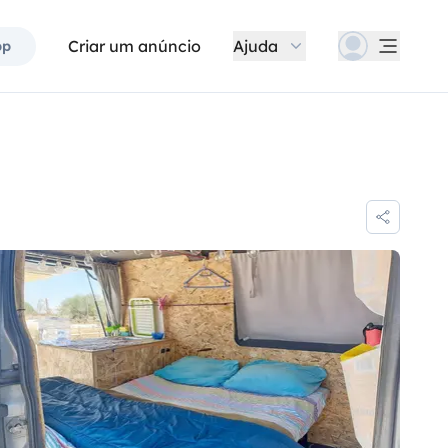
Criar um anúncio
Ajuda
pp