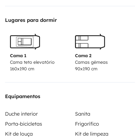
vous pouvez laisser la voiture chez moi pendant la
location je vous la garde
Lugares para dormir
si vous
voullez plus de renseignement vous pouvez me
contacter
a bientot
Cama 1
Cama 2
Cama teto elevatório
Camas gémeas
160x190 cm
90x190 cm
Equipamentos
Duche interior
Sanita
Porta-bicicletas
Frigorífico
Kit de louça
Kit de limpeza