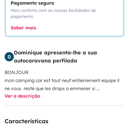
Pagamento seguro
Mais conforto com as nossas facilidades de
pagamento
Saber mais
Dominique apresenta-lhe a sua
D
autocaravana perfilada
BONJOUR
mon camping car est tout neuf entierrement equipe il
ne vous reste que les draps a emmener si
Ver a descrição
different sur les teles qui font aussi lecteur dvd prise
usb et audio
le frigo est entierement automatique
Características
il y a une tres grande soute nombreux accesoire
barbecue gaz table ext grand fauteuil etc